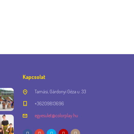
Kapcsolat
Tamási, Gárdonyi Géza u. 33
+36209813696
egyesulet@colorplay.hu