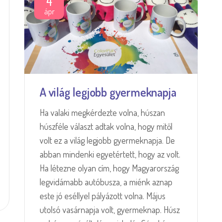
4
ápr
A világ legjobb gyermeknapja
Ha valaki megkérdezte volna, húszan
húszféle választ adtak volna, hogy mitől
volt ez a világ legjobb gyermeknapja. De
abban mindenki egyetértett, hogy az volt.
Ha létezne olyan cím, hogy Magyarország
legvidámabb autóbusza, a miénk aznap
este jó eséllyel pályázott volna. Május
utolsó vasárnapja volt, gyermeknap. Húsz