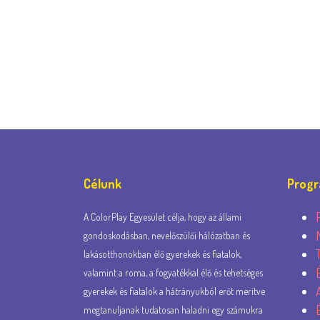
Célunk
Prog
A ColorPlay Egyesület célja, hogy az állami
gondoskodásban, nevelőszülői hálózatban és
lakásotthonokban élő gyerekek és fiatalok,
valamint a roma, a fogyatékkal élő és tehetséges
gyerekek és fiatalok a hátrányukból erőt merítve
megtanuljanak tudatosan haladni egy számukra