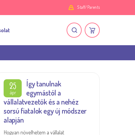
Staff/Parents
olat
Így tanulnak
25
egymástól a
ápr
vállalatvezetők és a nehéz
sorsú fiatalok egy új módszer
alapján
Hogyan növelhetem a vállalat