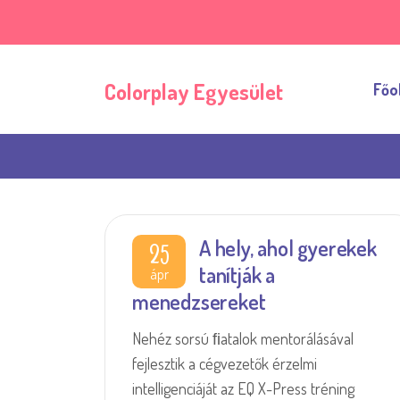
Colorplay Egyesület
Főo
A hely, ahol gyerekek
25
tanítják a
ápr
menedzsereket
Nehéz sorsú ﬁatalok mentorálásával
fejlesztik a cégvezetők érzelmi
intelligenciáját az EQ X-Press tréning