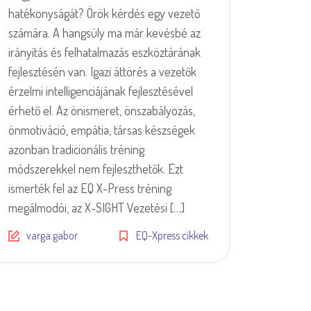
hatékonyságát? Örök kérdés egy vezető
számára. A hangsúly ma már kevésbé az
irányítás és felhatalmazás eszköztárának
fejlesztésén van. Igazi áttörés a vezetők
érzelmi intelligenciájának fejlesztésével
érhető el. Az önismeret, önszabályozás,
önmotiváció, empátia, társas készségek
azonban tradicionális tréning
módszerekkel nem fejleszthetők. Ezt
ismerték fel az EQ X-Press tréning
megálmodói, az X-SIGHT Vezetési […]
varga.gabor
EQ-Xpress cikkek