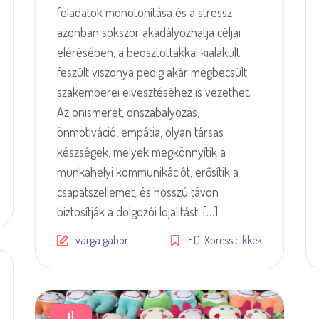
feladatok monotonitása és a stressz
azonban sokszor akadályozhatja céljai
elérésében, a beosztottakkal kialakult
feszült viszonya pedig akár megbecsült
szakemberei elvesztéséhez is vezethet.
Az önismeret, önszabályozás,
önmotiváció, empátia, olyan társas
készségek, melyek megkönnyítik a
munkahelyi kommunikációt, erősítik a
csapatszellemet, és hosszú távon
biztosítják a dolgozói lojalitást. […]
varga.gabor
EQ-Xpress cikkek