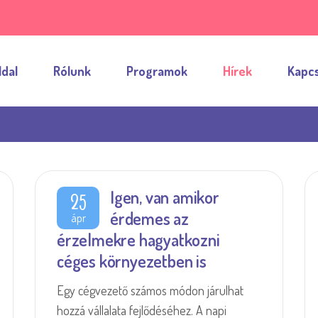
ldal
Rólunk
Programok
Hírek
Kapcs
Igen, van amikor
25
érdemes az
ápr
érzelmekre hagyatkozni
céges környezetben is
Egy cégvezető számos módon járulhat
hozzá vállalata fejlődéséhez. A napi