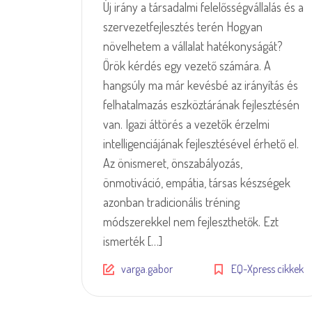
Új irány a társadalmi felelősségvállalás és a
szervezetfejlesztés terén Hogyan
növelhetem a vállalat hatékonyságát?
Örök kérdés egy vezető számára. A
hangsúly ma már kevésbé az irányítás és
felhatalmazás eszköztárának fejlesztésén
van. Igazi áttörés a vezetők érzelmi
intelligenciájának fejlesztésével érhető el.
Az önismeret, önszabályozás,
önmotiváció, empátia, társas készségek
azonban tradicionális tréning
módszerekkel nem fejleszthetők. Ezt
ismerték […]
varga.gabor
EQ-Xpress cikkek