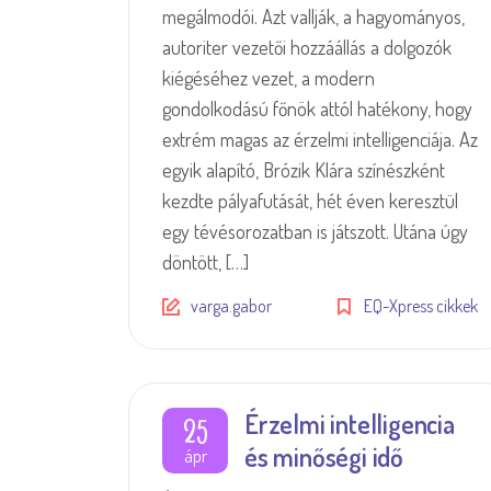
megálmodói. Azt vallják, a hagyományos,
autoriter vezetői hozzáállás a dolgozók
kiégéséhez vezet, a modern
gondolkodású főnök attól hatékony, hogy
extrém magas az érzelmi intelligenciája. Az
egyik alapító, Brózik Klára színészként
kezdte pályafutását, hét éven keresztül
egy tévésorozatban is játszott. Utána úgy
döntött, […]
varga.gabor
EQ-Xpress cikkek
Érzelmi intelligencia
25
és minőségi idő
ápr