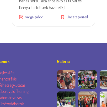
nehéz sorsú, általános iskolás fiúval és
lánnyal tartottunk hazafelé, […]
varga.gabor
Uncategorized
ramok
Galéria
Fejlesztés
Mentorálás
Tehetségkutatás
Életrevaló Tréning
Adományozás
Élménytáborok