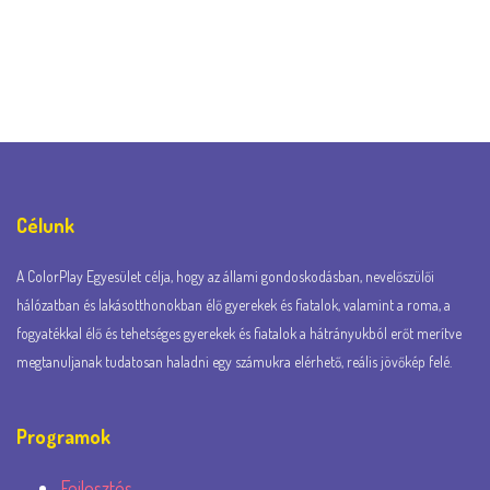
Célunk
A ColorPlay Egyesület célja, hogy az állami gondoskodásban, nevelőszülői
hálózatban és lakásotthonokban élő gyerekek és fiatalok, valamint a roma, a
fogyatékkal élő és tehetséges gyerekek és fiatalok a hátrányukból erőt merítve
megtanuljanak tudatosan haladni egy számukra elérhető, reális jövőkép felé.
Programok
Fejlesztés