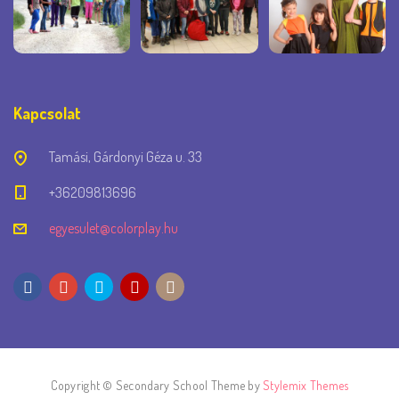
Kapcsolat
Tamási, Gárdonyi Géza u. 33
+36209813696
egyesulet@colorplay.hu
Copyright © Secondary School Theme by
Stylemix Themes