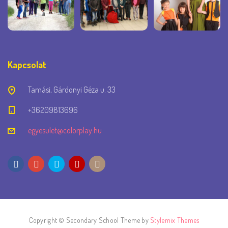
Kapcsolat
Tamási, Gárdonyi Géza u. 33
+36209813696
egyesulet@colorplay.hu
Copyright © Secondary School Theme by
Stylemix Themes