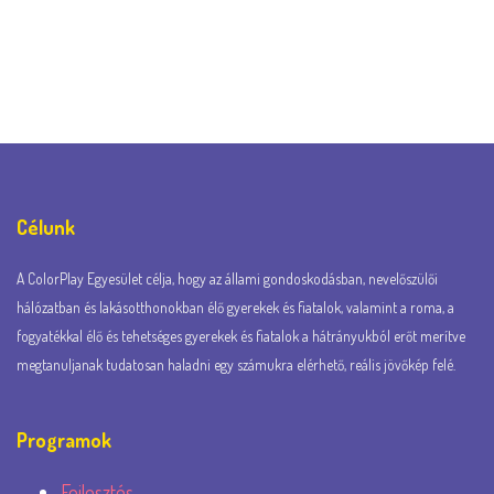
Célunk
A ColorPlay Egyesület célja, hogy az állami gondoskodásban, nevelőszülői
hálózatban és lakásotthonokban élő gyerekek és fiatalok, valamint a roma, a
fogyatékkal élő és tehetséges gyerekek és fiatalok a hátrányukból erőt merítve
megtanuljanak tudatosan haladni egy számukra elérhető, reális jövőkép felé.
Programok
Fejlesztés