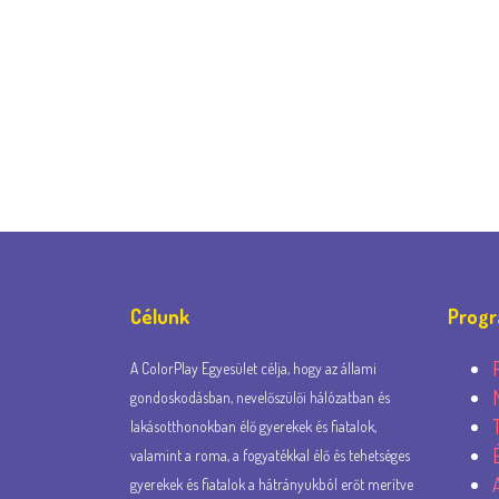
Célunk
Prog
A ColorPlay Egyesület célja, hogy az állami
gondoskodásban, nevelőszülői hálózatban és
lakásotthonokban élő gyerekek és fiatalok,
valamint a roma, a fogyatékkal élő és tehetséges
gyerekek és fiatalok a hátrányukból erőt merítve