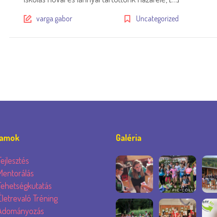
varga.gabor
Uncategorized
ramok
Galéria
Fejlesztés
Mentorálás
Tehetségkutatás
Életrevaló Tréning
Adományozás