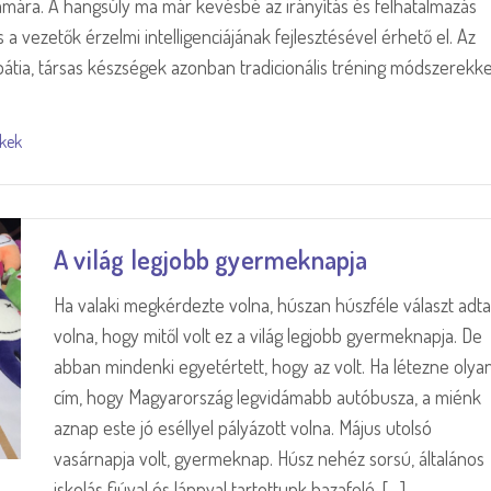
mára. A hangsúly ma már kevésbé az irányítás és felhatalmazás
 a vezetők érzelmi intelligenciájának fejlesztésével érhető el. Az
átia, társas készségek azonban tradicionális tréning módszerekke
kkek
A világ legjobb gyermeknapja
Ha valaki megkérdezte volna, húszan húszféle választ adt
volna, hogy mitől volt ez a világ legjobb gyermeknapja. De
abban mindenki egyetértett, hogy az volt. Ha létezne olya
cím, hogy Magyarország legvidámabb autóbusza, a miénk
aznap este jó eséllyel pályázott volna. Május utolsó
vasárnapja volt, gyermeknap. Húsz nehéz sorsú, általános
iskolás fiúval és lánnyal tartottunk hazafelé, […]