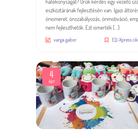
hatékonyságát? Örök kérdés egy vezető szá
eszköztárának fejlesztésén van. Igazi áttörés
önismeret, önszabályozás, önmotiváció, emp
nem fejleszthetők. Ezt ismerték […]
varga.gabor
EQ-Xpress ci
4
ápr