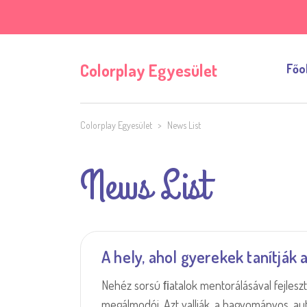
Colorplay Egyesület
Főo
Colorplay Egyesület
>
News List
News List
A hely, ahol gyerekek tanítjá
Nehéz sorsú ﬁatalok mentorálásával fejleszti
megálmodói. Azt vallják, a hagyományos, au