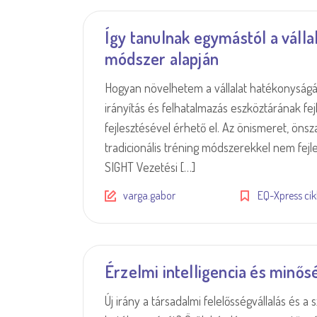
Így tanulnak egymástól a válla
módszer alapján
Hogyan növelhetem a vállalat hatékonyság
irányítás és felhatalmazás eszköztárának fejl
fejlesztésével érhető el. Az önismeret, öns
tradicionális tréning módszerekkel nem fejl
SIGHT Vezetési […]
varga.gabor
EQ-Xpress ci
Érzelmi intelligencia és minősé
Új irány a társadalmi felelősségvállalás és 