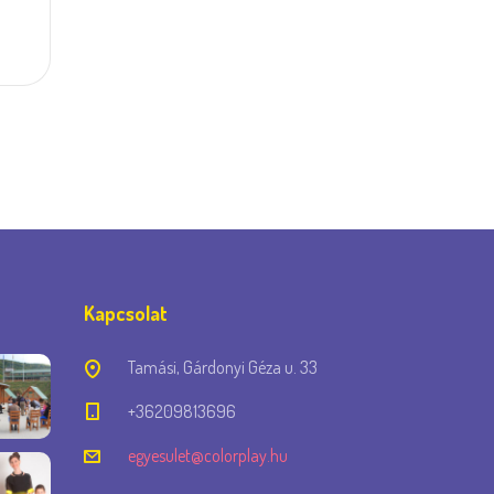
Kapcsolat
Tamási, Gárdonyi Géza u. 33
+36209813696
egyesulet@colorplay.hu