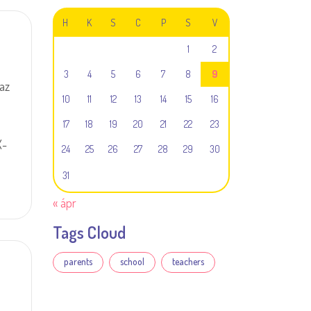
H
K
S
C
P
S
V
1
2
3
4
5
6
7
8
9
az
10
11
12
13
14
15
16
17
18
19
20
21
22
23
X-
24
25
26
27
28
29
30
31
« ápr
Tags Cloud
parents
school
teachers