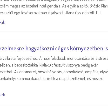
ém magas az érzelmi intelligenciája. Az egyik alapító, Brózik Klár
resztül egy tévésorozatban is játszott. Utána úgy döntött, […]
kkek
érzelmekre hagyatkozni céges környezetben i
vállalata fejlődéséhez. A napi feladatok monotonitása és a stres
ében, a beosztottakkal kialakult feszült viszonya pedig akár
zethet. Az önismeret, önszabályozás, önmotiváció, empátia, olya
nkahelyi kommunikációt, erősítik a csapatszellemet, és hosszú
kkek