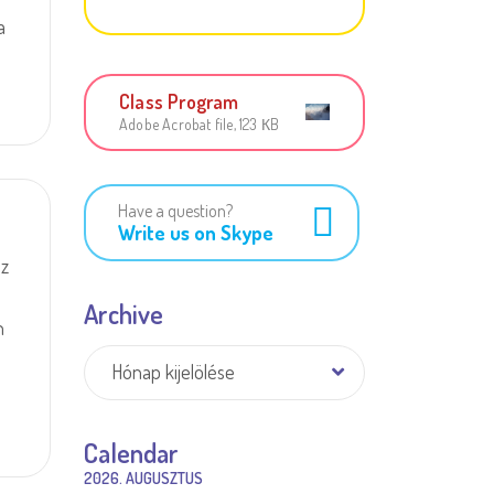
a
Class Program
Adobe Acrobat file, 123 КB
Have a question?
s
Write us on Skype
sz
Archive
n
Archive
Hónap kijelölése
Calendar
2026. AUGUSZTUS