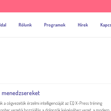
ldal
Rólunk
Programok
Hírek
Kapcs
k a menedzsereket
k a cégvezetők érzelmi intelligenciáját az EQ X-Press tréning
toriter vezetői hozzáállás a dolgozók kiégéséhez vezet, a modern