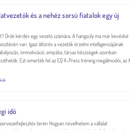
latvezetők és a nehéz sorsú fiatalok egy új
át? Örök kérdés egy vezető számára. A hangsúly ma már kevésbé 
esztésén van. Igazi áttörés a vezetők érzelmi intelligenciájának
zabályozás, önmotiváció, empátia, társas készségek azonban
eszthetők. Ezt ismerték fel az EQ X-Press tréning megálmodói, az 
kkek
gi idő
a szervezetfejlesztés terén Hogyan növelhetem a vállalat