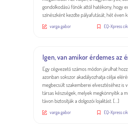
gondolkodású főnök attól hatékony, hogy extr
színészként kezdte pályafutását, hét éven ke
varga.gabor
EQ-Xpress ci
Igen, van amikor érdemes az 
Egy cégvezető számos módon járulhat hozzá 
azonban sokszor akadályozhatja céljai elérés
megbecsült szakemberei elvesztéséhez is ve
társas készségek, melyek megkönnyítik a mu
távon biztosítják a dolgozói lojalitást. […]
varga.gabor
EQ-Xpress ci