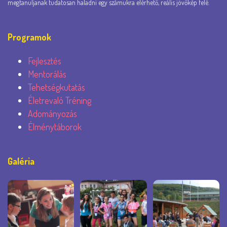
megtanuljanak tudatosan haladni egy számukra elérhető, reális jövőkép felé.
Programok
Fejlesztés
Mentorálás
Tehetségkutatás
Életrevaló Tréning
Adományozás
Élménytáborok
Galéria