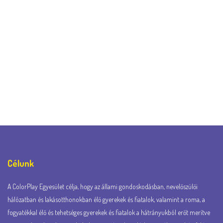
Célunk
A ColorPlay Egyesület célja, hogy az állami gondoskodásban, nevelőszülői
hálózatban és lakásotthonokban élő gyerekek és fiatalok, valamint a roma, a
fogyatékkal élő és tehetséges gyerekek és fiatalok a hátrányukból erőt merítve