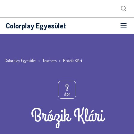
Colorplay Egyesület
Colorplay Egyesület
>
Teachers
>
Brózik Klári
3
ápr
Brózik Klári