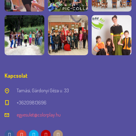
Kapcsolat
Tamási, Gárdonyi Géza u. 33
+36209813696
egyesulet@colorplay.hu